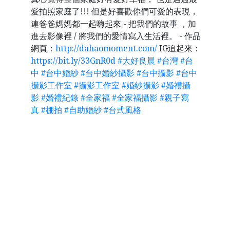
愛拍照家庭了!!! 但是好喜歡你們可愛的表現，
連爸爸媽媽都一起嗨起來 - 把我們的故事 ，加
進去影像裡 / 將我們的愛情寫入生活裡。 - 作品
網頁：
http://dahaomoment.com/
IG追起來：
https://bit.ly/33GnR0d
#
大好良晨
#
台灣
#
台
中
#
台中婚紗
#
台中婚紗攝影
#
台中攝影
#
台中
攝影工作室
#
攝影工作室
#
婚紗攝影
#
婚禮攝
影
#
婚禮紀錄
#
全家福
#
全家福攝影
#
親子寫
真
#
棚拍
#
自助婚紗
#
台式風格